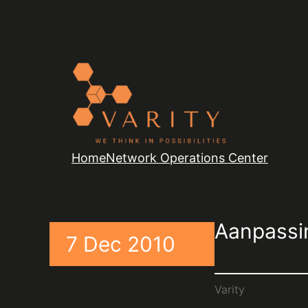
Home
Network Operations Center
Aanpassin
7 Dec 2010
Varity