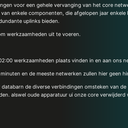
eidingen voor een gehele vervanging van het core netw
van enkele componenten, die afgelopen jaar enkele k
dundante uplinks bieden.
 om werkzaamheden uit te voeren.
 02:00 werkzaamheden plaats vinden in en aan ons n
 minuten en de meeste netwerken zullen hier geen hi
ter databarn de diverse verbindingen omsteken van d
den. alswel oude apparatuur ui onze core verwijderd