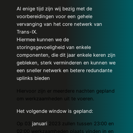
Al enige tijd zijn wij bezig met de
voorbereidingen voor een gehele
vervanging van het core netwerk van
Trans-IX.
Hiermee kunnen we de
storingsgevoeligheid van enkele
componenten, die dit jaar enkele keren zijn
gebleken, sterk verminderen en kunnen we
een sneller netwerk en betere redundante
uplinks bieden
Hiervoor zijn er meerdere nachten gepland
om werkzaamheden uit te voeren.
Het volgende window is gepland:
Op 03
januari
2023 zullen tussen 23:00 en
02:00 werkzaamheden plaats vinden in en