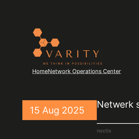
Home
Network Operations Center
Netwerk s
15 Aug 2025
noctix