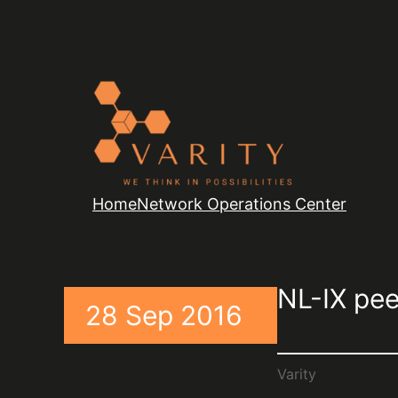
Home
Network Operations Center
NL-IX pee
28 Sep 2016
Varity