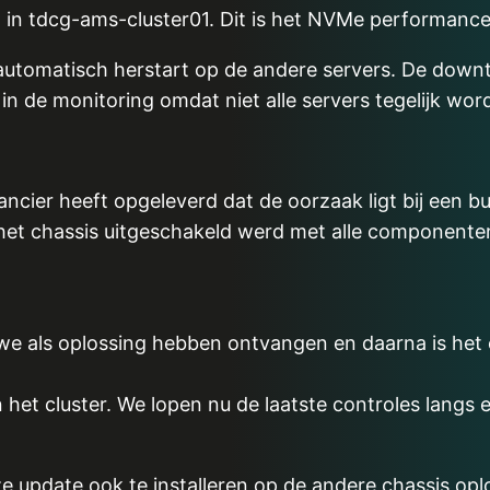
n in tdcg-ams-cluster01. Dit is het NVMe performance 
 automatisch herstart op de andere servers. De downti
n de monitoring omdat niet alle servers tegelijk wor
ncier heeft opgeleverd dat de oorzaak ligt bij een b
het chassis uitgeschakeld werd met alle componenten
we als oplossing hebben ontvangen en daarna is het 
 het cluster. We lopen nu de laatste controles langs
update ook te installeren op de andere chassis oplo