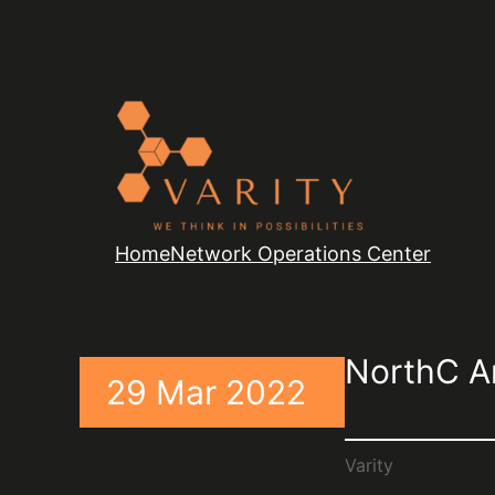
Home
Network Operations Center
NorthC Am
29 Mar 2022
Varity