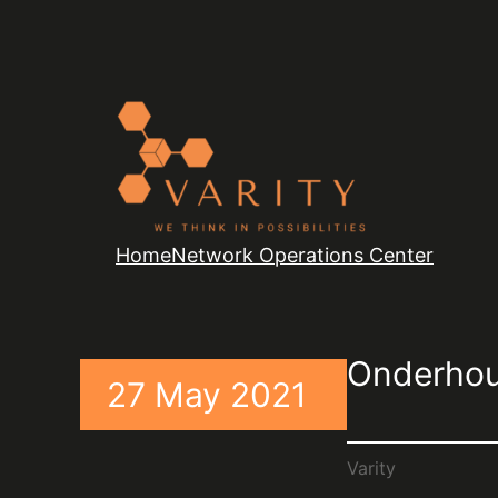
Home
Network Operations Center
Onderhou
27 May 2021
Varity