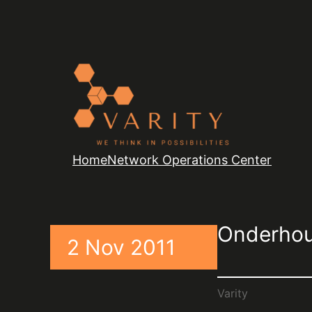
Home
Network Operations Center
Onderhou
2 Nov 2011
Varity