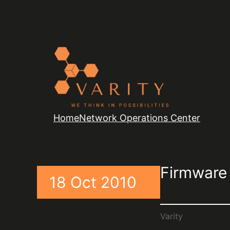
Home
Network Operations Center
Firmware
18 Oct 2010
Varity