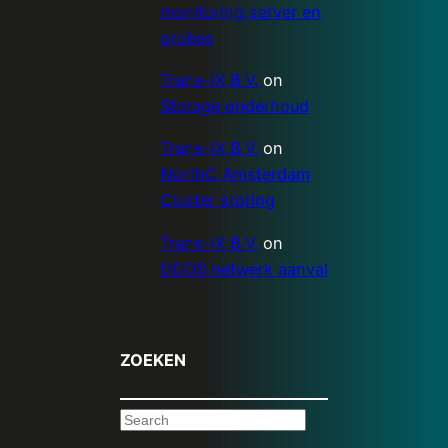
monitoring server en
probes
Trans-iX B.V.
on
Storage onderhoud
Trans-iX B.V.
on
NorthC Amsterdam
Cluster storing
Trans-iX B.V.
on
DDOS netwerk aanval
ZOEKEN
S
e