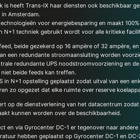
iek is heeft Trans-IX haar diensten ook beschikbaar
 in Amsterdam.
 technologieën voor energiebesparing en maakt 100%
 N+1 techniek gebruikt wordt voor alle kritieke facili
feed, beide gezekerd op 16 ampère of 32 ampère, en 
van een redundante stroomaansluiting worden voorzi
trale redundante UPS noodstroomvoorziening en de A
niet beide feeds kan treffen.
S in N+1 opstelling geplaatst zodat uitval van een e
eren zo opgezet dat elke ruimte over reserve koelapp
vert op de dienstverlening van het datacentrum zod
aakt kunnen worden over de beschikbaarheid.
rect en via Gyrocenter DC-1 er tegenover naar ander
ratuur hebben geplaatst op Gyrocenter DC-1 en DC-2 