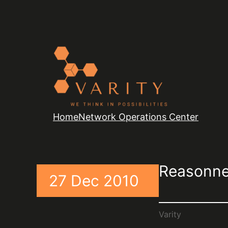
Home
Network Operations Center
Reasonne
27 Dec 2010
Varity