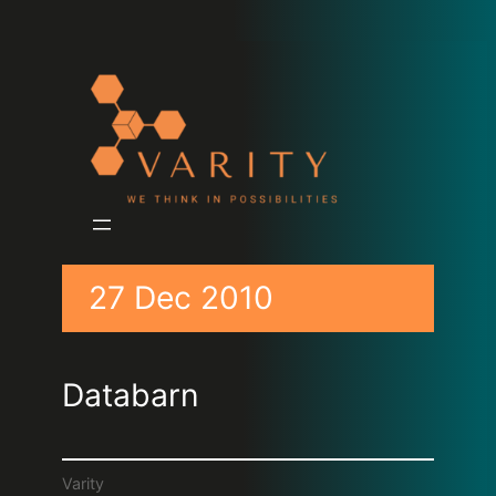
27 Dec 2010
Databarn
Varity