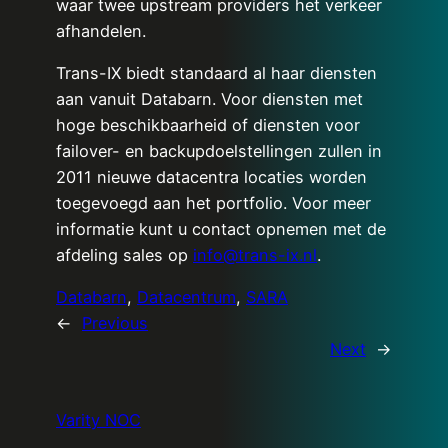
waar twee upstream providers het verkeer
afhandelen.
Trans-IX biedt standaard al haar diensten
aan vanuit Databarn. Voor diensten met
hoge beschikbaarheid of diensten voor
failover- en backupdoelstellingen zullen in
2011 nieuwe datacentra locaties worden
toegevoegd aan het portfolio. Voor meer
informatie kunt u contact opnemen met de
afdeling sales op
info@trans-ix.nl
.
Databarn
, 
Datacentrum
, 
SARA
←
Previous
Next
→
Varity NOC