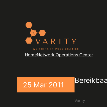
Home
Network Operations Center
Bereikba
25 Mar 2011
Varity